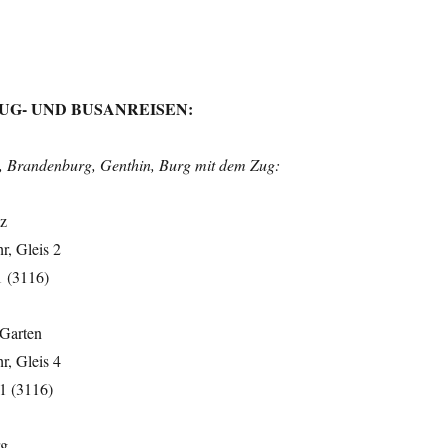
UG- UND BUSANREISEN:
, Brandenburg, Genthin, Burg mit dem Zug:
tz
r, Gleis 2
1 (3116)
 Garten
r, Gleis 4
 1 (3116)
rg