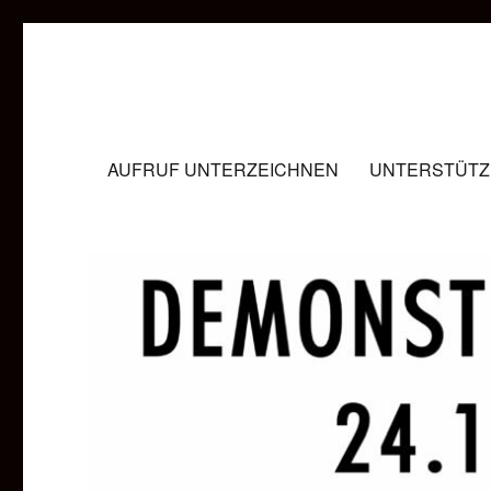
#unheimlichsicher
Gegen die Innenministerkonferenz in Magdeburg
AUFRUF UNTERZEICHNEN
UNTERSTÜTZ