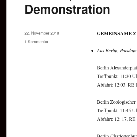
Demonstration
GEMEINSAME Z
Veröffentlicht
22. November 2018
am
1 Kommentar
zu
Anreise,
Aus Berlin, Potsdam
Route
und
alle
Berlin Alexanderpla
weiteren
Treffpunkt: 11:30 Uh
Infos
Abfahrt: 12:03, RE 
zur
Demonstration
Berlin Zoologischer
Treffpunkt: 11:45 Uh
Abfahrt: 12: 17, RE
Berlin-Charlottenbu